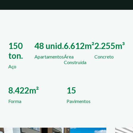
150
48 unid.
6.612m²
2.255m³
ton.
Apartamentos
Área
Concreto
Construída
Aço
8.422m²
15
Forma
Pavimentos