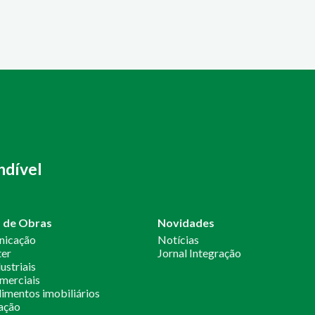
ndível
o de Obras
Novidades
nicação
Notícias
ter
Jornal Integração
ustriais
merciais
mentos imobiliários
ação