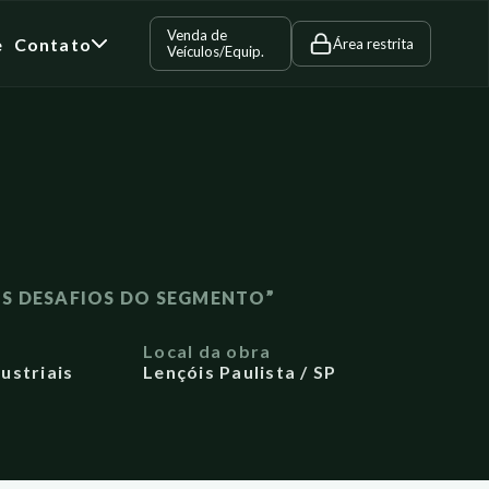
Venda de
e
Contato
Área restrita
Veículos/Equip.
S DESAFIOS DO SEGMENTO”
a
Local da obra
ustriais
Lençóis Paulista / SP