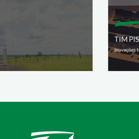
TIM PI
Inovações t