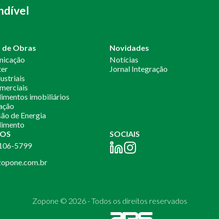
ndível
o de Obras
Novidades
nicação
Notícias
ter
Jornal Integração
ustriais
merciais
mentos imobiliários
ação
ão de Energia
imento
OS
SOCIAIS
2106-5799
opone.com.br
Zopone © 2026 - Todos os direitos reservados