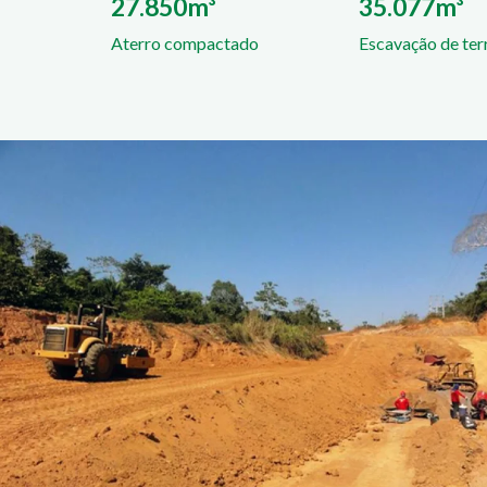
27.850m³
35.077m³
Aterro compactado
Escavação de ter