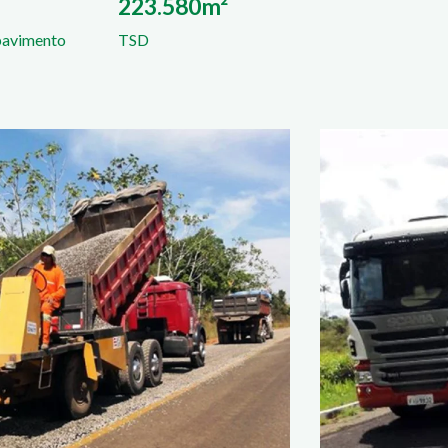
223.580m²
pavimento
TSD