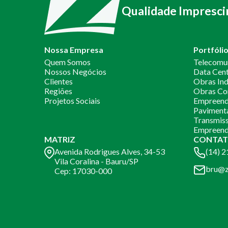
Qualidade Impresci
Nossa Empresa
Portfóli
Quem Somos
Telecomu
Nossos Negócios
Data Cen
Clientes
Obras Ind
Regiões
Obras Co
Projetos Sociais
Empreendi
Paviment
Transmiss
Empreend
MATRIZ
CONTAT
Avenida Rodrigues Alves, 34-53
(14) 
Vila Coralina - Bauru/SP
bru@z
Cep: 17030-000