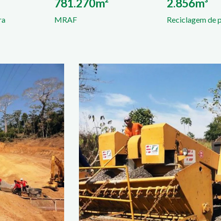
781.270m²
2.856m³
ra
MRAF
Reciclagem de 