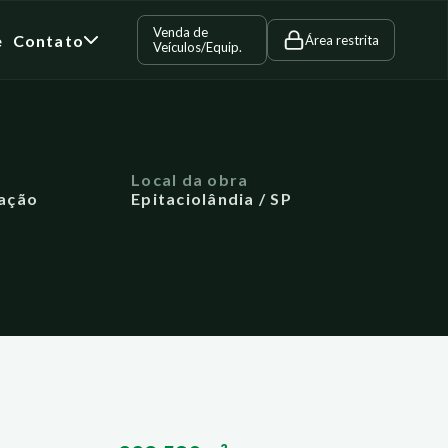
Venda de
e
Contato
Área restrita
Veículos/Equip.
a
Local da obra
ação
Epitaciolândia / SP