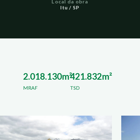
Local da obra
Itu / SP
2.018.130m²
421.832m²
MRAF
TSD