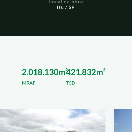
Local da obra
Itu / SP
2.018.130m²
421.832m²
MRAF
TSD