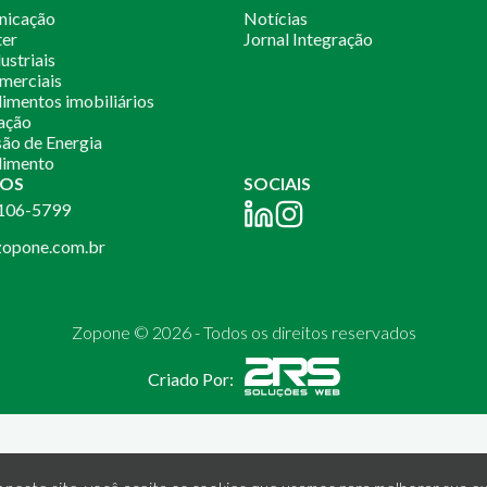
nicação
Notícias
ter
Jornal Integração
ustriais
merciais
mentos imobiliários
ação
ão de Energia
imento
OS
SOCIAIS
2106-5799
opone.com.br
Zopone © 2026 - Todos os direitos reservados
Criado Por: