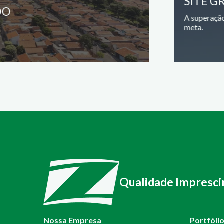
SITE G
DO
A superação
meta.
Qualidade Impresci
Nossa Empresa
Portfóli