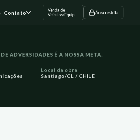
Venda de
e
Contato
Área restrita
Veículos/Equip.
DE ADVERSIDADES É A NOSSA META.
a
Local da obra
nicações
Santiago/CL / CHILE