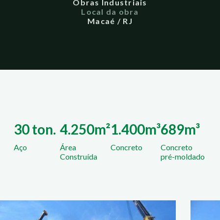
Obras Industriais
Local da obra
Macaé / RJ
30 ton.
4.250m²
1.400m³
689m³
Aço
Área
Concreto
Concreto
Construída
pré-moldado