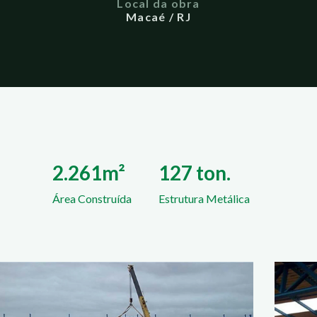
Local da obra
Macaé / RJ
2.261m²
127 ton.
Área Construída
Estrutura Metálica