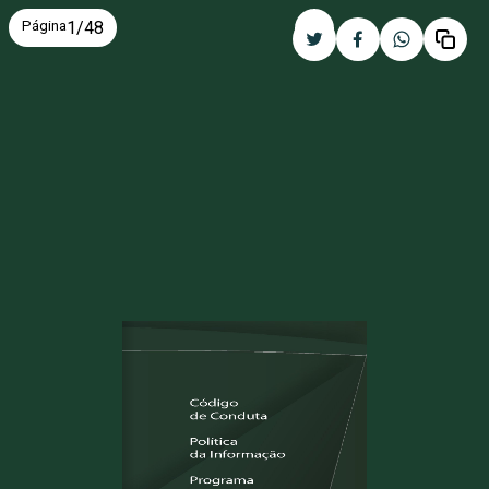
Página
1
/
48